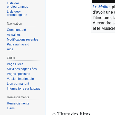
Liste des
Le Maître
,
p
photogrammes
Liste géo-
d’avoir une 
chronologique
l’itinéraire
Alexandre s
Navigation
et le Musici
Communauté
Actualités
Modifications récentes
Page au hasard
Aide
Outils
Pages liées
Suivi des pages liées
Pages spéciales
Version imprimable
Lien permanent
Informations sur la page
Remerciements
Remerciements
Liens
Titres des films