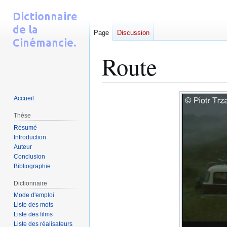
Page
Discussion
Route
Aller
Aller
Accueil
à
à
Thèse
la
la
Résumé
navigation
recherche
Introduction
Auteur
Conclusion
Bibliographie
Dictionnaire
Mode d'emploi
Liste des mots
Liste des films
Liste des réalisateurs