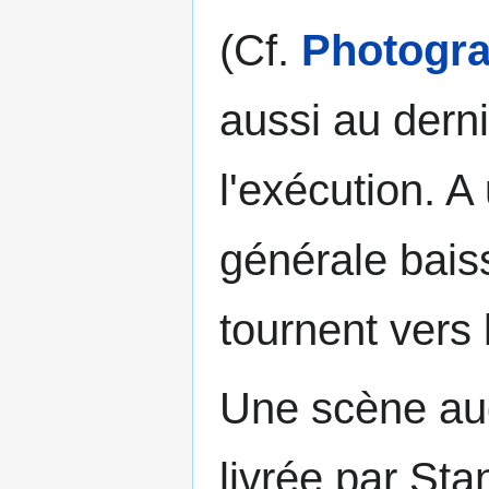
(Cf.
Photogr
aussi au dern
l'exécution. A
générale baiss
tournent vers l
Une scène au
livrée par St