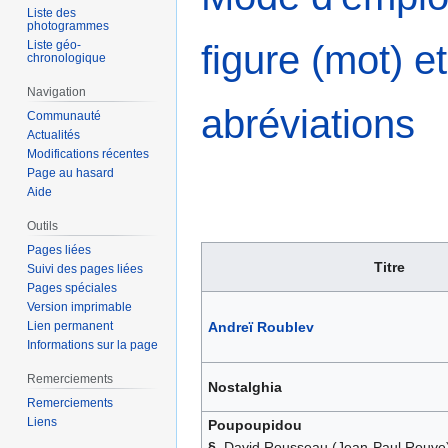
Liste des
photogrammes
Liste géo-
figure (mot) et
chronologique
Navigation
abréviations
Communauté
Actualités
Modifications récentes
Page au hasard
Aide
Outils
Pages liées
Titre
Suivi des pages liées
Pages spéciales
Version imprimable
Lien permanent
Andreï Roublev
Informations sur la page
Remerciements
Nostalghia
Remerciements
Liens
Poupoupidou
§.
David Rousseau (Jean-Paul Rouve) 