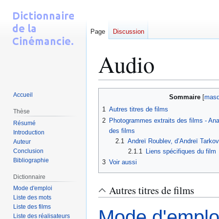
Page
Discussion
Audio
Aller
Aller
Accueil
Sommaire
à
à
1
Autres titres de films
Thèse
la
la
2
Photogrammes extraits des films - Anal
Résumé
navigation
recherche
des films
Introduction
2.1
Andreï Roublev, d’Andreï Tarkov
Auteur
Conclusion
2.1.1
Liens spécifiques du film
Bibliographie
3
Voir aussi
Dictionnaire
Autres titres de films
Mode d'emploi
Liste des mots
Liste des films
Mode d'emploi
Liste des réalisateurs