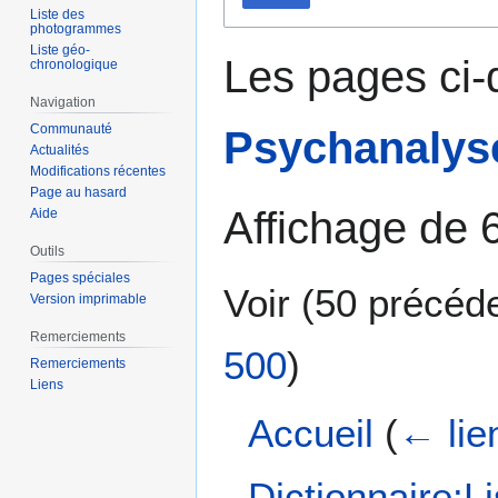
Liste des
photogrammes
Liste géo-
Les pages ci-
chronologique
Navigation
Communauté
Psychanalys
Actualités
Modifications récentes
Page au hasard
Affichage de 
Aide
Outils
Pages spéciales
Voir (
50 précéd
Version imprimable
Remerciements
500
)
Remerciements
Liens
Accueil
(
← lie
Dictionnaire:L