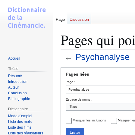
Page
Discussion
Pages qui poi
←
Psychanalyse
Accueil
Thèse
Aller
Aller
Pages liées
Résumé
à
à
Introduction
Page :
la
la
Auteur
navigation
recherche
Conclusion
Bibliographie
Espace de noms :
Dictionnaire
Mode d'emploi
Masquer les inclusions
Masquer les
Liste des mots
Liste des films
Lister
Liste des réalisateurs