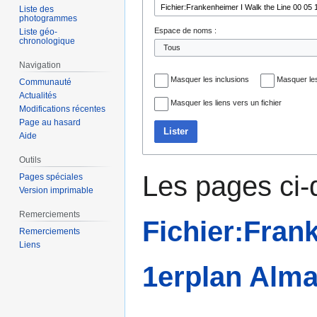
navigation
recherche
Liste des
photogrammes
Espace de noms :
Liste géo-
chronologique
Navigation
Masquer les inclusions
Masquer les
Communauté
Actualités
Masquer les liens vers un fichier
Modifications récentes
Page au hasard
Lister
Aide
Outils
Les pages ci-
Pages spéciales
Version imprimable
Remerciements
Fichier:Fran
Remerciements
Liens
1erplan Alma 