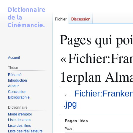
Fichier
Discussion
Pages qui poi
« Fichier:Fr
Accueil
Thèse
1erplan Alma 
Résumé
Introduction
Auteur
←
Fichier:Franken
Conclusion
Bibliographie
.jpg
Dictionnaire
Mode d'emploi
Aller
Aller
Liste des mots
Pages liées
à
à
Liste des films
Page :
la
la
Liste des réalisateurs