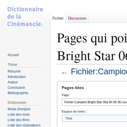
Fichier
Discussion
Pages qui po
Bright Star 0
Accueil
Thèse
←
Fichier:Campion
Résumé
Introduction
Auteur
Aller
Aller
Pages liées
Conclusion
à
à
Bibliographie
Page :
la
la
navigation
recherche
Dictionnaire
Mode d'emploi
Espace de noms :
Liste des mots
Liste des films
Liste des réalisateurs