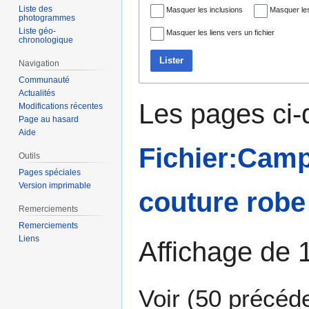
Liste des
Masquer les inclusions
Masquer les
photogrammes
Liste géo-
Masquer les liens vers un fichier
chronologique
Lister
Navigation
Communauté
Actualités
Les pages ci-
Modifications récentes
Page au hasard
Aide
Fichier:Camp
Outils
Pages spéciales
Version imprimable
couture robe 
Remerciements
Remerciements
Liens
Affichage de 
Voir (
50 précéd