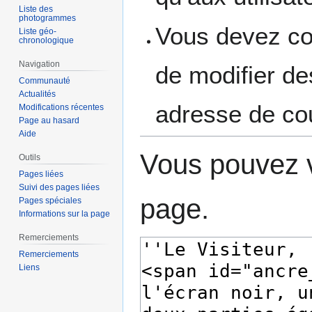
Liste des
photogrammes
Vous devez con
Liste géo-
chronologique
Navigation
de modifier des
Communauté
Actualités
adresse de cou
Modifications récentes
Page au hasard
Aide
Vous pouvez v
Outils
Pages liées
Suivi des pages liées
page.
Pages spéciales
Informations sur la page
Remerciements
Remerciements
Liens