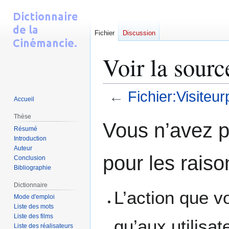
Fichier
Discussion
Voir la sourc
←
Fichier:Visiteur
Accueil
Thèse
Aller
Aller
Vous n’avez pa
Résumé
à
à
Introduction
la
la
Auteur
navigation
recherche
pour les raiso
Conclusion
Bibliographie
Dictionnaire
L’action que v
Mode d'emploi
Liste des mots
Liste des films
qu’aux utilisa
Liste des réalisateurs