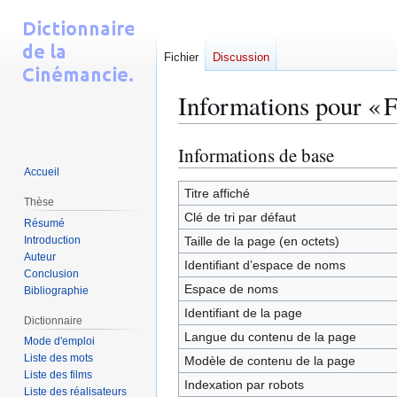
Fichier
Discussion
Informations pour « 
Informations de base
Aller
Aller
à
à
Accueil
la
la
Titre affiché
Thèse
navigation
recherche
Clé de tri par défaut
Résumé
Introduction
Taille de la page (en octets)
Auteur
Identifiant dʼespace de noms
Conclusion
Espace de noms
Bibliographie
Identifiant de la page
Dictionnaire
Langue du contenu de la page
Mode d'emploi
Liste des mots
Modèle de contenu de la page
Liste des films
Indexation par robots
Liste des réalisateurs