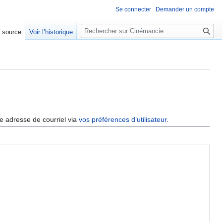
Se connecter
Demander un compte
R
e source
Voir l’historique
e
c
h
e
r
c
h
e
re adresse de courriel via
vos préférences d’utilisateur
.
r