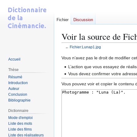
Fichier
Discussion
Voir la source de Fic
←
Fichier:Lunap1.jpg
Aller
Aller
Vous n’avez pas le droit de modifier ce
Accueil
à
à
L’action que vous essayez de réalis
Thèse
la
la
Vous devez confirmer votre adresse 
Résumé
navigation
recherche
Introduction
Vous pouvez voir et copier le contenu 
Auteur
Conclusion
Bibliographie
Dictionnaire
Mode d'emploi
Liste des mots
Liste des films
Liste des réalisateurs