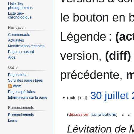
Liste des
photogrammes
le bouton en 
Liste géo-
chronologique
Navigation
Légende :
(ac
Communauté
Actualités
Modifications récentes
version,
(diff)
Page au hasard
Aide
Outils
précédente,
Pages liées
Suivi des pages liées
Atom
3
30 juille
Pages spéciales
actu
diff
0
Informations sur la page
j
Remerciements
u
discussion
contributions
Remerciements
i
Liens
l
Lévitation de
l