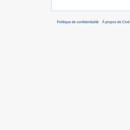
e
t
2
0
Politique de confidentialité
À propos de Cin
1
1