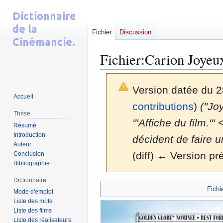
Fichier
Discussion
Fichier
:
Carion Joyeux
Version datée du 
Accueil
contributions
)
(''Jo
Thèse
'''Affiche du film.'
Résumé
Introduction
décident de faire u
Auteur
(diff) ← Version pré
Conclusion
Bibliographie
Dictionnaire
Aller
Aller
Fichi
Mode d'emploi
à
à
Liste des mots
la
la
Liste des films
navigation
recherche
Liste des réalisateurs