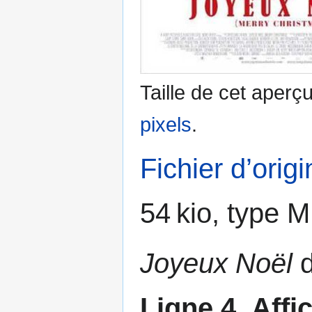
Taille de cet aperç
pixels
.
Fichier d’orig
54 kio, type 
Joyeux Noël
d
Ligne 4
.
Affi