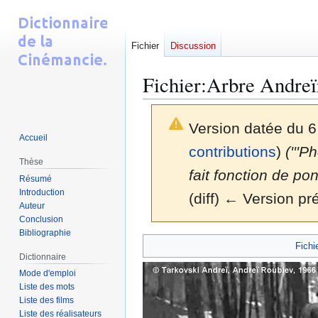
Fichier
Discussion
Fichier
:
Arbre Andreï
Version datée du 
Accueil
contributions
)
('''P
Thèse
fait fonction de pon
Résumé
Introduction
(diff) ← Version pré
Auteur
Conclusion
Bibliographie
Aller
Aller
Fichi
à
à
Dictionnaire
la
la
Mode d'emploi
Liste des mots
navigation
recherche
Liste des films
Liste des réalisateurs