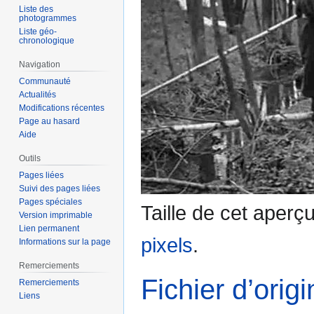
Liste des
photogrammes
Liste géo-
chronologique
Navigation
Communauté
Actualités
Modifications récentes
Page au hasard
Aide
Outils
Pages liées
Suivi des pages liées
Pages spéciales
Taille de cet aperç
Version imprimable
Lien permanent
pixels
.
Informations sur la page
Remerciements
Fichier d’orig
Remerciements
Liens