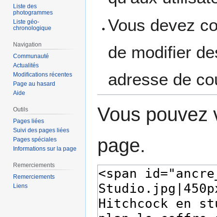
Liste des
photogrammes
Vous devez con
Liste géo-
chronologique
Navigation
de modifier des
Communauté
Actualités
adresse de cou
Modifications récentes
Page au hasard
Aide
Vous pouvez v
Outils
Pages liées
Suivi des pages liées
page.
Pages spéciales
Informations sur la page
Remerciements
Remerciements
Liens