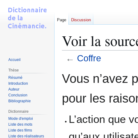
Page
Discussion
Voir la sourc
←
Coffre
Accueil
Thèse
Aller
Aller
Vous n’avez pa
Résumé
à
à
Introduction
la
la
Auteur
navigation
recherche
pour les raiso
Conclusion
Bibliographie
Dictionnaire
L’action que v
Mode d'emploi
Liste des mots
Liste des films
qu’aux utilisa
Liste des réalisateurs